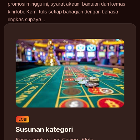
promosi minggu ini, syarat akaun, bantuan dan kemas
kini lobi. Kami tulis setiap bahagian dengan bahasa
ringkas supaya...
LOBI
Susunan kategori
Kami asingkan Live Casino, Slots,