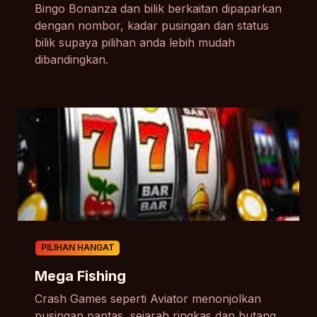
Bingo Bonanza dan bilik berkaitan dipaparkan
dengan nombor, kadar pusingan dan status
bilik supaya pilihan anda lebih mudah
dibandingkan.
PILIHAN HANGAT
Mega Fishing
Crash Games seperti Aviator menonjolkan
pusingan pantas, sejarah ringkas dan butang