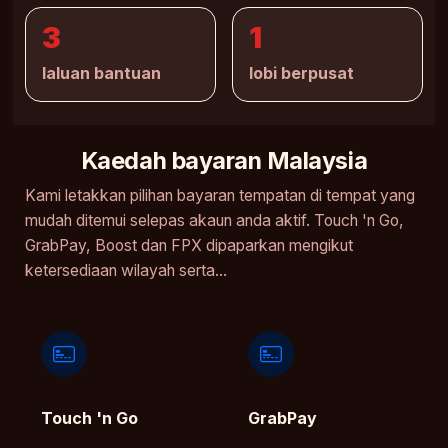
3
1
laluan bantuan
lobi berpusat
Kaedah bayaran Malaysia
Kami letakkan pilihan bayaran tempatan di tempat yang
mudah ditemui selepas akaun anda aktif. Touch 'n Go,
GrabPay, Boost dan FPX dipaparkan mengikut
ketersediaan wilayah serta...
Touch 'n Go
GrabPay