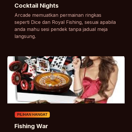
Cocktail Nights
Arcade memuatkan permainan ringkas
seperti Dice dan Royal Fishing, sesuai apabila
anda mahu sesi pendek tanpa jadual meja
langsung.
PILIHAN HANGAT
Fishing War