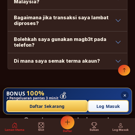
Malaysia?
Bagaimana jika transaksi saya lambat
diproses?
Bolehkah saya gunakan magb3t pada
telefon?
Di mana saya semak terma akaun?
100%
💰
BONUS
×
⏰ Tamat dalam 09:53
Daftar Sekarang
Log Masuk
ARAH NAVIGASI
Cara bergerak dari rumah
Laman Utama
Slot
Sukan
Log Masuk
Daftar
Mulakan dengan butang akaun jika anda belum masuk,