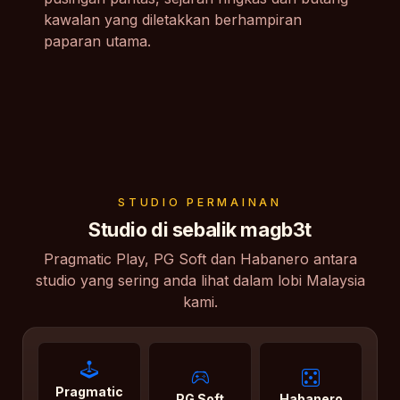
kawalan yang diletakkan berhampiran
paparan utama.
STUDIO PERMAINAN
Studio di sebalik magb3t
Pragmatic Play, PG Soft dan Habanero antara
studio yang sering anda lihat dalam lobi Malaysia
kami.
Pragmatic
PG Soft
Habanero