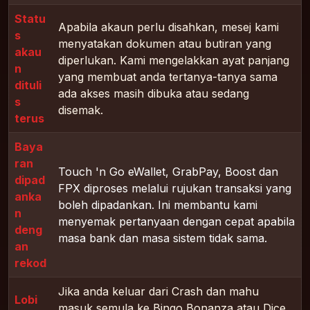
Statu
Apabila akaun perlu disahkan, mesej kami
s
menyatakan dokumen atau butiran yang
akau
diperlukan. Kami mengelakkan ayat panjang
n
yang membuat anda tertanya-tanya sama
dituli
ada akses masih dibuka atau sedang
s
disemak.
terus
Baya
ran
Touch 'n Go eWallet, GrabPay, Boost dan
dipad
FPX diproses melalui rujukan transaksi yang
anka
boleh dipadankan. Ini membantu kami
n
menyemak pertanyaan dengan cepat apabila
deng
masa bank dan masa sistem tidak sama.
an
rekod
Jika anda keluar dari Crash dan mahu
Lobi
masuk semula ke Bingo Bonanza atau Dice,