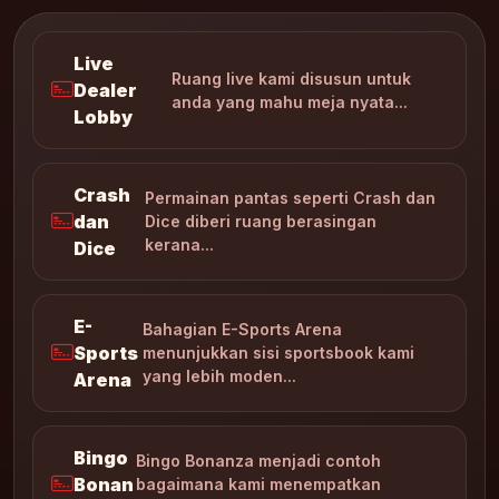
Live
Ruang live kami disusun untuk
Dealer
anda yang mahu meja nyata...
Lobby
Crash
Permainan pantas seperti Crash dan
dan
Dice diberi ruang berasingan
kerana...
Dice
E-
Bahagian E-Sports Arena
Sports
menunjukkan sisi sportsbook kami
yang lebih moden...
Arena
Bingo
Bingo Bonanza menjadi contoh
Bonan
bagaimana kami menempatkan