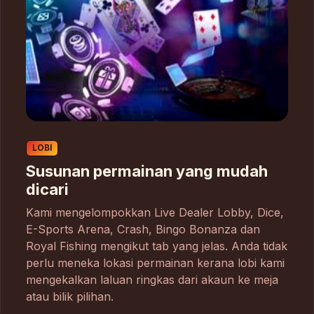
LOBI
Susunan permainan yang mudah
dicari
Kami mengelompokkan Live Dealer Lobby, Dice,
E-Sports Arena, Crash, Bingo Bonanza dan
Royal Fishing mengikut tab yang jelas. Anda tidak
perlu meneka lokasi permainan kerana lobi kami
mengekalkan laluan ringkas dari akaun ke meja
atau bilik pilihan.