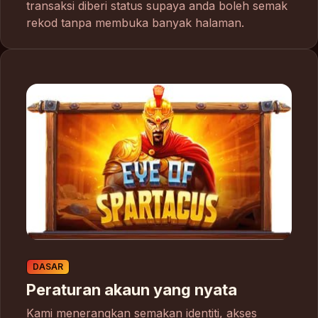
transaksi diberi status supaya anda boleh semak
rekod tanpa membuka banyak halaman.
DASAR
Peraturan akaun yang nyata
Kami menerangkan semakan identiti, akses