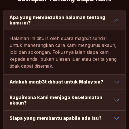
Apa yang membezakan halaman tentang
kami ini?
Halaman ini ditulis oleh suara magb3t sendiri
untuk menerangkan cara kami mengurus akaun,
lobi dan sokongan. Fokusnya ialah siapa kami
kepada anda, bukan ulasan luar atau cerita yang
tidak dapat disemak.
Adakah magb3t dibuat untuk Malaysia?
Bagaimana kami menjaga keselamatan
akaun?
Siapa yang membantu apabila ada isu?