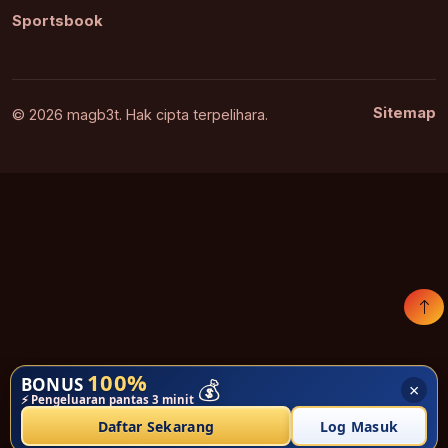
Sportsbook
Sitemap
© 2026 magb3t. Hak cipta terpelihara.
100%
💰
BONUS
×
⚡ Pengeluaran pantas 3 minit
Daftar Sekarang
Log Masuk