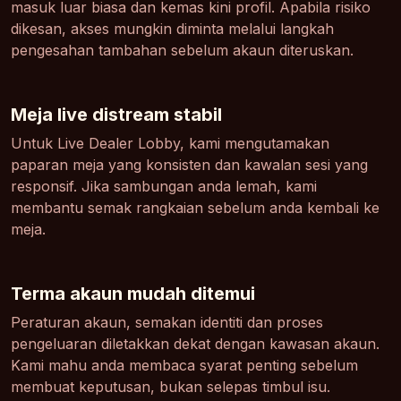
masuk luar biasa dan kemas kini profil. Apabila risiko
dikesan, akses mungkin diminta melalui langkah
pengesahan tambahan sebelum akaun diteruskan.
Meja live distream stabil
Untuk Live Dealer Lobby, kami mengutamakan
paparan meja yang konsisten dan kawalan sesi yang
responsif. Jika sambungan anda lemah, kami
membantu semak rangkaian sebelum anda kembali ke
meja.
Terma akaun mudah ditemui
Peraturan akaun, semakan identiti dan proses
pengeluaran diletakkan dekat dengan kawasan akaun.
Kami mahu anda membaca syarat penting sebelum
membuat keputusan, bukan selepas timbul isu.