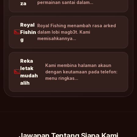
permainan santai dalam...
za
Royal
Royal Fishing menambah rasa arked
Fishin
dalam lobi magb3t. Kami
memisahkannya...
g
Reka
Kami membina halaman akaun
letak
dengan keutamaan pada telefon:
mudah
menu ringkas...
alih
Jawapan Tentang Siapa Kami