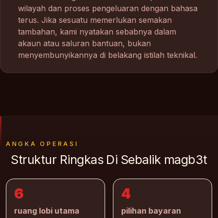
wilayah dan proses pengeluaran dengan bahasa
terus. Jika sesuatu memerlukan semakan
tambahan, kami nyatakan sebabnya dalam
akaun atau saluran bantuan, bukan
menyembunyikannya di belakang istilah teknikal.
ANGKA OPERASI
Struktur Ringkas Di Sebalik magb3t
6
4
ruang lobi utama
pilihan bayaran