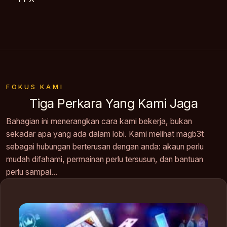
FOKUS KAMI
Tiga Perkara Yang Kami Jaga
Bahagian ini menerangkan cara kami bekerja, bukan
sekadar apa yang ada dalam lobi. Kami melihat magb3t
sebagai hubungan berterusan dengan anda: akaun perlu
mudah difahami, permainan perlu tersusun, dan bantuan
perlu sampai...