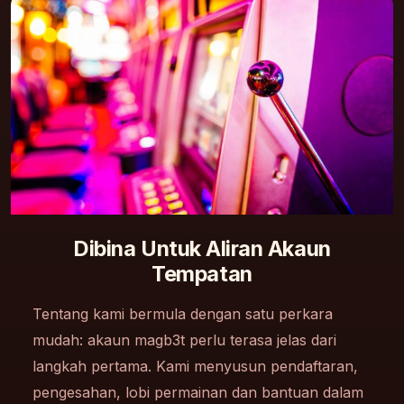
Dibina Untuk Aliran Akaun
Tempatan
Tentang kami bermula dengan satu perkara
mudah: akaun magb3t perlu terasa jelas dari
langkah pertama. Kami menyusun pendaftaran,
pengesahan, lobi permainan dan bantuan dalam