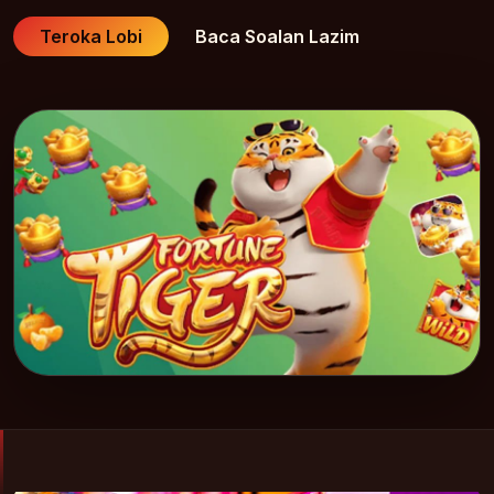
Teroka Lobi
Baca Soalan Lazim