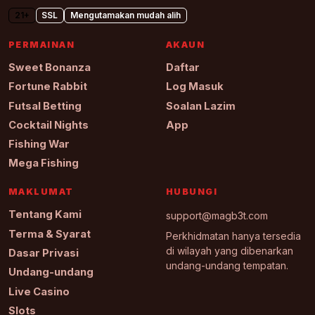
21+
SSL
Mengutamakan mudah alih
PERMAINAN
AKAUN
Sweet Bonanza
Daftar
Fortune Rabbit
Log Masuk
Futsal Betting
Soalan Lazim
Cocktail Nights
App
Fishing War
Mega Fishing
MAKLUMAT
HUBUNGI
Tentang Kami
support@magb3t.com
Terma & Syarat
Perkhidmatan hanya tersedia
di wilayah yang dibenarkan
Dasar Privasi
undang-undang tempatan.
Undang-undang
Live Casino
Slots